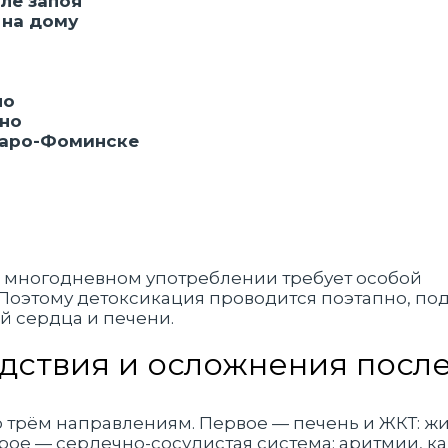
ле запоя
 на дому
но
чно
 Наро-Фоминске
и многодневном употреблении требует особой
 Поэтому детоксикация проводится поэтапно, по
й сердца и печени.
дствия и осложнения после
 трём направлениям. Первое — печень и ЖКТ: жи
рое — сердечно-сосудистая система: аритмии, к