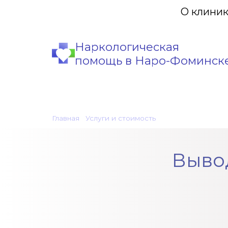
О клини
Наркологическая
помощь в Наро-Фоминск
Главная
•
Услуги и стоимость
•
Вывод из запоя в
Выво