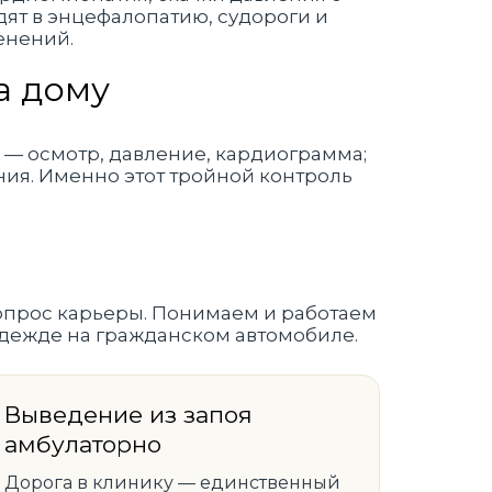
дят в энцефалопатию, судороги и
енений.
а дому
 — осмотр, давление, кардиограмма;
ния. Именно этот тройной контроль
опрос карьеры. Понимаем и работаем
 одежде на гражданском автомобиле.
Выведение из запоя
амбулаторно
Дорога в клинику — единственный