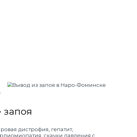
д
 запоя
ровая дистрофия, гепатит,
ардиомиопатия, скачки давления с