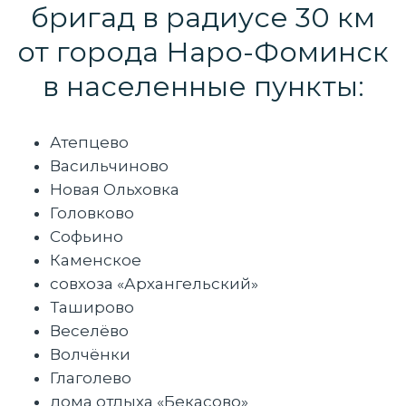
бригад в радиусе 30 км
от города Наро-Фоминск
в населенные пункты:
Атепцево
Васильчиново
Новая Ольховка
Головково
Софьино
Каменское
совхоза «Архангельский»
Таширово
Веселёво
Волчёнки
Глаголево
дома отдыха «Бекасово»