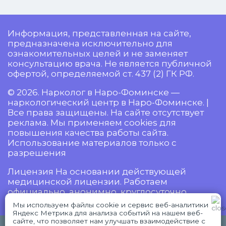
Информация, представленная на сайте,
предназначена исключительно для
ознакомительных целей и не заменяет
консультацию врача. Не является публичной
офертой, определяемой ст. 437 (2) ГК РФ.
© 2026. Нарколог в Наро-Фоминске —
наркологический центр в Наро-Фоминске. |
Все права защищены. На сайте отсутствует
реклама. Мы применяем cookies для
повышения качества работы сайта.
Использование материалов только с
разрешения
Лицензия На основании действующей
медицинской лицензии. Работаем
официально, анонимно, круглосуточно.
Мы используем файлы cookie и сервис веб-аналитики
Яндекс Метрика для анализа событий на нашем веб-
сайте, что позволяет нам улучшать взаимодействие с