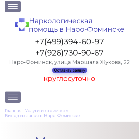
О клинике
Наркологическая
помощь в Наро-Фоминске
Акции
Вакансии
+7(499)394-60-97
Лицензии
+7(926)730-90-67
Статьи
Наро-Фоминск, улица Маршала Жукова, 22
Контакты
Оставить заявку
круглосуточно
Услуги и стоимость
Главная
•
Услуги и стоимость
•
Вывод из запоя в Наро-Фоминске
•
Мотивация пациента
Отзывы
Вопрос-ответ