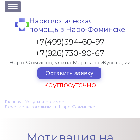
О клинике
Наркологическая
помощь в Наро-Фоминске
Акции
Вакансии
+7(499)394-60-97
Лицензии
+7(926)730-90-67
Статьи
Наро-Фоминск, улица Маршала Жукова, 22
Контакты
Оставить заявку
круглосуточно
Услуги и стоимость
Главная
•
Услуги и стоимость
•
Отзывы
Лечение алкоголизма в Наро-Фоминске
•
Мотивация на лечение алкоголизма
Вопрос-ответ
Мотивация на