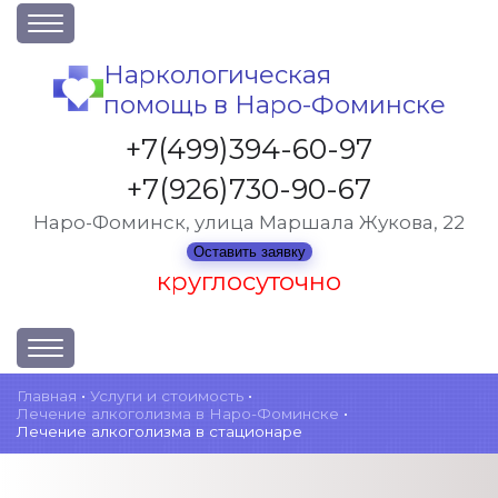
О клинике
Наркологическая
помощь в Наро-Фоминске
Акции
Вакансии
+7(499)394-60-97
Лицензии
+7(926)730-90-67
Статьи
Наро-Фоминск, улица Маршала Жукова, 22
Контакты
Оставить заявку
круглосуточно
Услуги и стоимость
Главная
•
Услуги и стоимость
•
Лечение алкоголизма в Наро-Фоминске
•
Отзывы
Лечение алкоголизма в стационаре
Вопрос-ответ