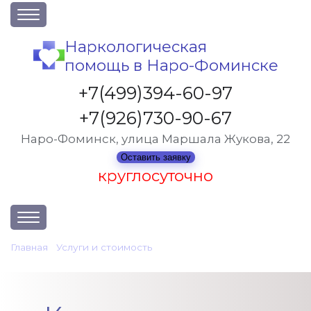
О клинике
Наркологическая
помощь в Наро-Фоминске
Акции
Вакансии
+7(499)394-60-97
Лицензии
+7(926)730-90-67
Статьи
Наро-Фоминск, улица Маршала Жукова, 22
Контакты
Оставить заявку
круглосуточно
Услуги и стоимость
Главная
•
Услуги и стоимость
•
Кодирование от алкоголизма в Наро-Фоминске
Отзывы
Вопрос-ответ